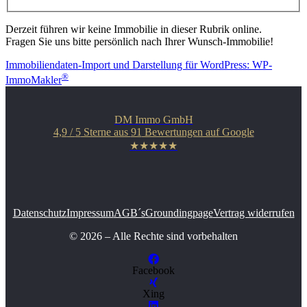
Derzeit führen wir keine Immobilie in dieser Rubrik online.
Fragen Sie uns bitte persönlich nach Ihrer Wunsch-Immobilie!
Immobiliendaten-Import und Darstellung für WordPress: WP-
®
ImmoMakler
DM Immo GmbH
4,9
/
5
Sterne aus
91
Bewertungen auf Google
★★★★★
Datenschutz
Impressum
AGB´s
Groundingpage
Vertrag widerrufen
© 2026 – Alle Rechte sind vorbehalten
Facebook
Xing