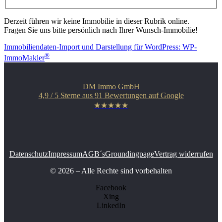
Derzeit führen wir keine Immobilie in dieser Rubrik online.
Fragen Sie uns bitte persönlich nach Ihrer Wunsch-Immobilie!
Immobiliendaten-Import und Darstellung für WordPress: WP-
®
ImmoMakler
DM Immo GmbH
4,9
/
5
Sterne aus
91
Bewertungen auf Google
★★★★★
Datenschutz
Impressum
AGB´s
Groundingpage
Vertrag widerrufen
© 2026 – Alle Rechte sind vorbehalten
Facebook
Xing
LinkedIn