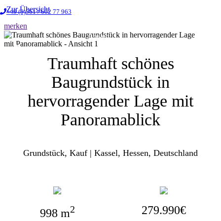
Zur Übersicht
+49 (0)561 / 602 77 963
merken
Ansicht 1
1 / 3
❮
❯
Traumhaft schönes
Baugrundstück in
hervorragender Lage mit
Panoramablick
Grundstück, Kauf | Kassel, Hessen, Deutschland
2
279.990€
998 m