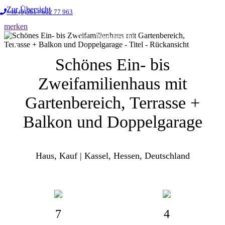
Zur Übersicht
+49 (0)561 / 602 77 963
merken
Titel - Rückansicht
1 / 32
❮
❯
Schönes Ein- bis
Zweifamilienhaus mit
Gartenbereich, Terrasse +
Balkon und Doppelgarage
Haus, Kauf | Kassel, Hessen, Deutschland
7
4