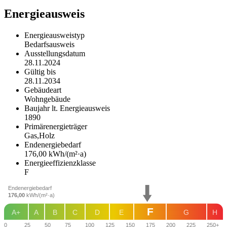
Energieausweis
Energieausweistyp
Bedarfs­ausweis
Ausstellungsdatum
28.11.2024
Gültig bis
28.11.2034
Gebäudeart
Wohngebäude
Baujahr lt. Energieausweis
1890
Primärenergieträger
Gas,Holz
Endenergie­bedarf
176,00 kWh/(m²·a)
Energie­effizienz­klasse
F
Endenergiebedarf
176,00
kWh/(m²·a)
F
A+
A
B
C
D
E
G
H
0
25
50
75
100
125
150
175
200
225
250+