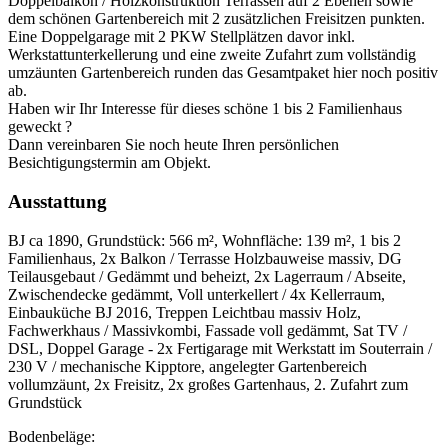
Doppelbalkon / Holzkonstruktion Terrassen auf 2 Ebenen sowie
dem schönen Gartenbereich mit 2 zusätzlichen Freisitzen punkten.
Eine Doppelgarage mit 2 PKW Stellplätzen davor inkl.
Werkstattunterkellerung und eine zweite Zufahrt zum vollständig
umzäunten Gartenbereich runden das Gesamtpaket hier noch positiv
ab.
Haben wir Ihr Interesse für dieses schöne 1 bis 2 Familienhaus
geweckt ?
Dann vereinbaren Sie noch heute Ihren persönlichen
Besichtigungstermin am Objekt.
Ausstattung
BJ ca 1890, Grundstück: 566 m², Wohnfläche: 139 m², 1 bis 2
Familienhaus, 2x Balkon / Terrasse Holzbauweise massiv, DG
Teilausgebaut / Gedämmt und beheizt, 2x Lagerraum / Abseite,
Zwischendecke gedämmt, Voll unterkellert / 4x Kellerraum,
Einbauküche BJ 2016, Treppen Leichtbau massiv Holz,
Fachwerkhaus / Massivkombi, Fassade voll gedämmt, Sat TV /
DSL, Doppel Garage - 2x Fertigarage mit Werkstatt im Souterrain /
230 V / mechanische Kipptore, angelegter Gartenbereich
vollumzäunt, 2x Freisitz, 2x großes Gartenhaus, 2. Zufahrt zum
Grundstück
Bodenbeläge: