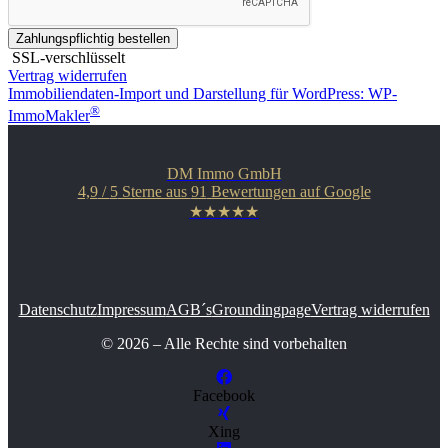
Zahlungspflichtig bestellen
SSL-verschlüsselt
Vertrag widerrufen
Immobiliendaten-Import und Darstellung für WordPress: WP-
®
ImmoMakler
DM Immo GmbH
4,9
/
5
Sterne aus
91
Bewertungen auf Google
★★★★★
Datenschutz
Impressum
AGB´s
Groundingpage
Vertrag widerrufen
© 2026 – Alle Rechte sind vorbehalten
Facebook
Xing