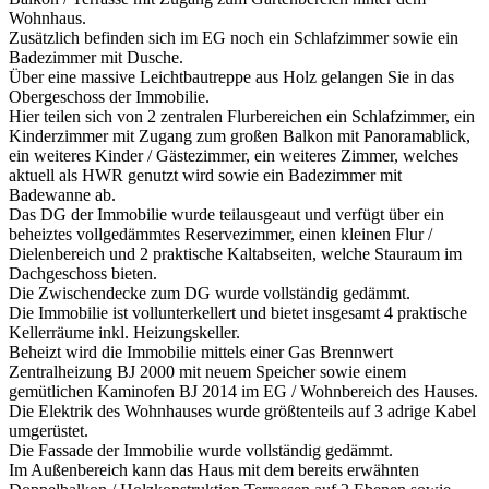
Wohnhaus.
Zusätzlich befinden sich im EG noch ein Schlafzimmer sowie ein
Badezimmer mit Dusche.
Über eine massive Leichtbautreppe aus Holz gelangen Sie in das
Obergeschoss der Immobilie.
Hier teilen sich von 2 zentralen Flurbereichen ein Schlafzimmer, ein
Kinderzimmer mit Zugang zum großen Balkon mit Panoramablick,
ein weiteres Kinder / Gästezimmer, ein weiteres Zimmer, welches
aktuell als HWR genutzt wird sowie ein Badezimmer mit
Badewanne ab.
Das DG der Immobilie wurde teilausgeaut und verfügt über ein
beheiztes vollgedämmtes Reservezimmer, einen kleinen Flur /
Dielenbereich und 2 praktische Kaltabseiten, welche Stauraum im
Dachgeschoss bieten.
Die Zwischendecke zum DG wurde vollständig gedämmt.
Die Immobilie ist vollunterkellert und bietet insgesamt 4 praktische
Kellerräume inkl. Heizungskeller.
Beheizt wird die Immobilie mittels einer Gas Brennwert
Zentralheizung BJ 2000 mit neuem Speicher sowie einem
gemütlichen Kaminofen BJ 2014 im EG / Wohnbereich des Hauses.
Die Elektrik des Wohnhauses wurde größtenteils auf 3 adrige Kabel
umgerüstet.
Die Fassade der Immobilie wurde vollständig gedämmt.
Im Außenbereich kann das Haus mit dem bereits erwähnten