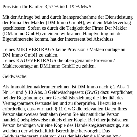
Provision für Käufer: 3,57 % inkl. 19 % MwSt.
Mit der Anfrage bei und durch Inanspruchnahme der Dienstleistung
der Firma Der Makler (DM.Immo GmbH), wird ein Maklervertrag
geschlossen. Sofern es durch die Tätigkeit der Firma Der Makler
(DM.Immo GmbH) zu einem wirksamen Hauptvertrag mit der
Eigentümerseite kommt, hat der Interessent bei Abschluss
- eines MIETVERTRAGS keine Provision / Maklercourtage an
DM.Immo GmbH zu zahlen.
- eines KAUFVERTRAGS die oben genannte Provision /
Maklercourtage an DM.Immo GmbH zu zahlen.
Geldwäsche:
Als Immobilienmaklerunternehmen ist DM.Immo nach § 2 Abs. 1
Nr. 14 und § 10 Abs. 3 Geldwäschegesetz (GwG) dazu verpflichtet,
bei der Begründung einer Geschäftsbeziehung die Identität des
Vertragspartners festzustellen und zu überprüfen. Hierzu ist es
erforderlich, dass wir nach § 11 GwG die relevanten Daten Ihres
Personalausweises festhalten (wenn Sie als natürliche Person
handeln) beispielsweise mittels einer Kopie. Bei einer juristischen
Person benötigen wir eine Kopie des Handelsregisterauszugs, aus
welchem der wirtschaftlich Berechtigte hervorgeht. Das
Geldwäschegesetz sieht vor, dass der Makler die Kopien bzw.