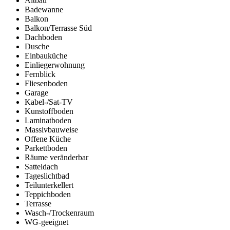
Altbau
Badewanne
Balkon
Balkon/Terrasse Süd
Dachboden
Dusche
Einbauküche
Einliegerwohnung
Fernblick
Fliesenboden
Garage
Kabel-/Sat-TV
Kunstoffboden
Laminatboden
Massivbauweise
Offene Küche
Parkettboden
Räume veränderbar
Satteldach
Tageslichtbad
Teilunterkellert
Teppichboden
Terrasse
Wasch-/Trockenraum
WG-geeignet