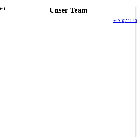
Unser Team
+49 (0)561 / 