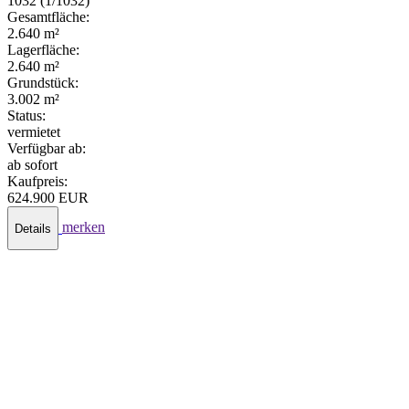
1032 (1/1032)
Gesamtfläche:
2.640 m²
Lagerfläche:
2.640 m²
Grundstück:
3.002 m²
Status:
vermietet
Verfügbar ab:
ab sofort
Kaufpreis:
624.900 EUR
merken
Details