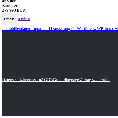
ab sofort
Kaufpreis:
279.990 EUR
merken
Details
Immobiliendaten-Import und Darstellung für WordPress: WP-ImmoM
Datenschutz
Impressum
AGB´s
Groundingpage
Vertrag widerrufen