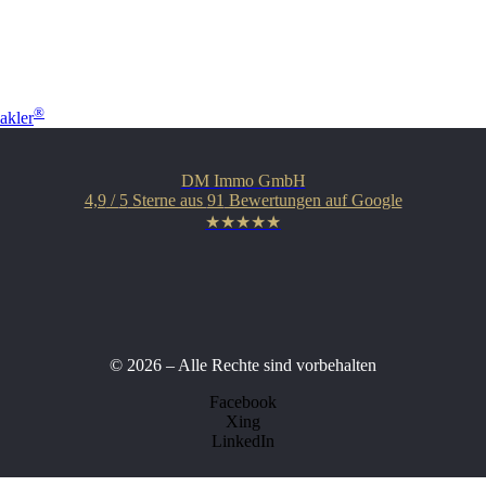
®
akler
DM Immo GmbH
4,9
/
5
Sterne aus
91
Bewertungen auf Google
★★★★★
© 2026 – Alle Rechte sind vorbehalten
Facebook
Xing
LinkedIn