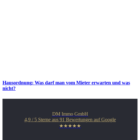
Hausordnung: Was darf man vom Mieter erwarten und was
nicht?
DM Immo GmbH
4,9
/
5
Sterne aus
91
Bewertungen auf Google
★★★★★