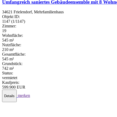
Umfangreich saniertes Gebäudeensemble mit 8 Wohne
34621 Frielendorf, Mehrfamilienhaus
Objekt ID:
1147 (1/1147)
Zimmer:
19
Wohnfläche:
545 m²
Nutzfläche:
210 m²
Gesamtfläche:
545 m²
Grundstück:
742 m²
Status:
vermietet
Kaufpreis:
599.900 EUR
merken
Details