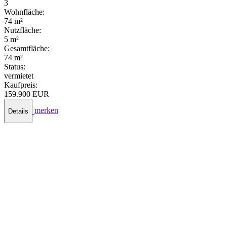
3
Wohnfläche:
74 m²
Nutzfläche:
5 m²
Gesamtfläche:
74 m²
Status:
vermietet
Kaufpreis:
159.900 EUR
merken
Details