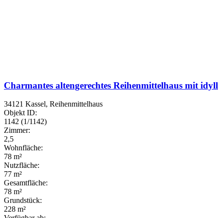
Charmantes altengerechtes Reihenmittelhaus mit idyl
34121 Kassel, Reihenmittelhaus
Objekt ID:
1142 (1/1142)
Zimmer:
2,5
Wohnfläche:
78 m²
Nutzfläche:
77 m²
Gesamtfläche:
78 m²
Grundstück:
228 m²
Verfügbar ab: