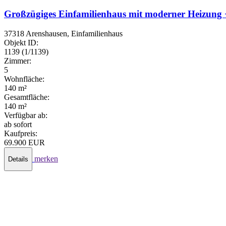
Großzügiges Einfamilienhaus mit moderner Heizung 
37318 Arenshausen, Einfamilienhaus
Objekt ID:
1139 (1/1139)
Zimmer:
5
Wohnfläche:
140 m²
Gesamtfläche:
140 m²
Verfügbar ab:
ab sofort
Kaufpreis:
69.900 EUR
merken
Details