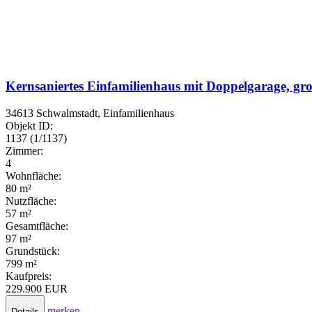
Kernsaniertes Einfamilienhaus mit Doppelgarage, g
34613 Schwalmstadt, Einfamilienhaus
Objekt ID:
1137 (1/1137)
Zimmer:
4
Wohnfläche:
80 m²
Nutzfläche:
57 m²
Gesamtfläche:
97 m²
Grundstück:
799 m²
Kaufpreis:
229.900 EUR
merken
Details