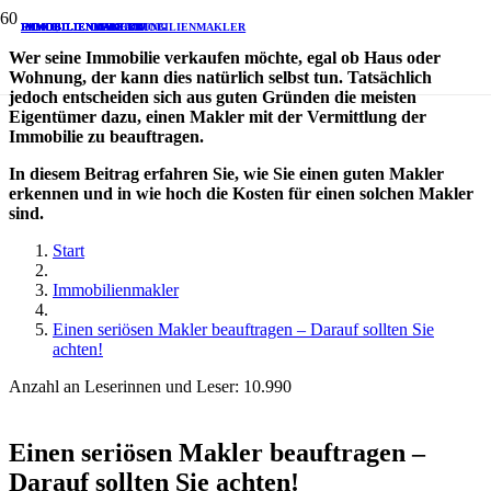
RENTE
IMMOBILIENVERKAUF
IMMOBILIENBEWERTUNG
IMMOBILIENKAUF
IMMOBILIENMAKLER
IMMOBILIENMAKLER
IMMOBILIENMAKLER
IMMOBILIENMAKLER
IMMOBILIENMAKLER
IMMOBILIENMAKLER
IMMOBILIENMAKLER
Wer seine Immobilie verkaufen möchte, egal ob Haus oder
Wohnung, der kann dies natürlich selbst tun. Tatsächlich
jedoch entscheiden sich aus guten Gründen die meisten
Eigentümer dazu, einen Makler mit der Vermittlung der
Immobilie zu beauftragen.
In diesem Beitrag erfahren Sie, wie Sie einen guten Makler
erkennen und in wie hoch die Kosten für einen solchen Makler
sind.
Start
Immobilienmakler
Einen seriösen Makler beauftragen – Darauf sollten Sie
achten!
Anzahl an Leserinnen und Leser:
10.990
Einen seriösen Makler beauftragen –
Darauf sollten Sie achten!