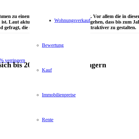
en zu einem erheblichen Wandel geführt. Vor allem die in dieser 
Wohnungsverkauf
st. Laut aktuellen Studien ist davon auszugehen, dass bis zum Ja
 gefragt, die eigenen Immobilienflächen attraktiver zu gestalten.
Bewertung
 % verringern
sich bis 2030 um 12 % verringern
Kauf
Immobilienpreise
Rente