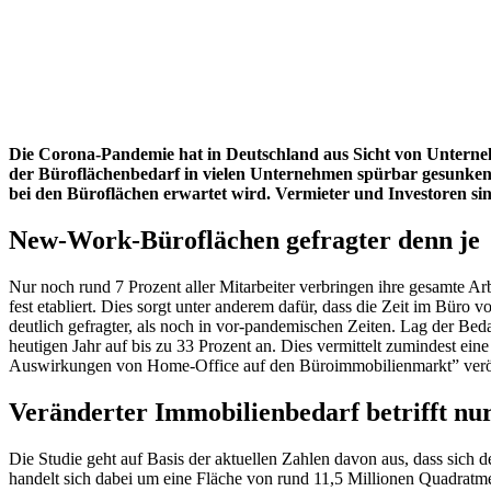
Die Corona-Pandemie hat in Deutschland aus Sicht von Unternehm
der Büroflächenbedarf in vielen Unternehmen spürbar gesunken i
bei den Büroflächen erwartet wird. Vermieter und Investoren sind
New-Work-Büroflächen gefragter denn je
Nur noch rund 7 Prozent aller Mitarbeiter verbringen ihre gesamte A
fest etabliert. Dies sorgt unter anderem dafür, dass die Zeit im Bür
deutlich gefragter, als noch in vor-pandemischen Zeiten. Lag der Be
heutigen Jahr auf bis zu 33 Prozent an. Dies vermittelt zumindest ein
Auswirkungen von Home-Office auf den Büroimmobilienmarkt” veröf
Veränderter Immobilienbedarf betrifft nu
Die Studie geht auf Basis der aktuellen Zahlen davon aus, dass sich
handelt sich dabei um eine Fläche von rund 11,5 Millionen Quadratm