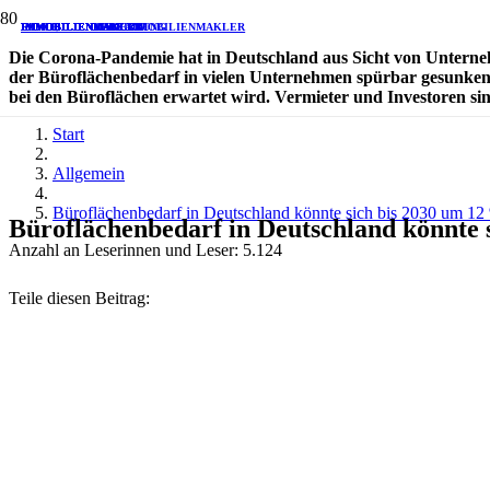
RENTE
IMMOBILIENVERKAUF
IMMOBILIENBEWERTUNG
IMMOBILIENKAUF
IMMOBILIENMAKLER
IMMOBILIENMAKLER
IMMOBILIENMAKLER
IMMOBILIENMAKLER
IMMOBILIENMAKLER
IMMOBILIENMAKLER
IMMOBILIENMAKLER
IMMOBILIENMAKLER
Die Corona-Pandemie hat in Deutschland aus Sicht von Unternehm
der Büroflächenbedarf in vielen Unternehmen spürbar gesunken i
bei den Büroflächen erwartet wird. Vermieter und Investoren sind
Start
Allgemein
Büroflächenbedarf in Deutschland könnte sich bis 2030 um 12
Büroflächenbedarf in Deutschland könnte 
Anzahl an Leserinnen und Leser:
5.124
Teile diesen Beitrag: