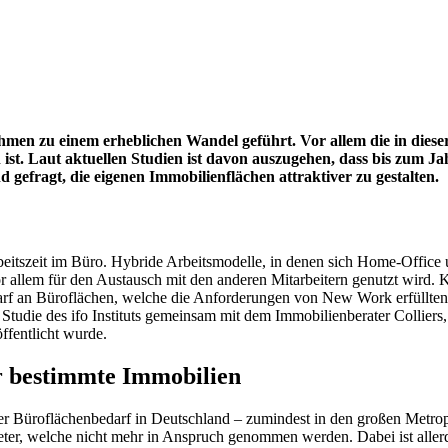
en zu einem erheblichen Wandel geführt. Vor allem die in dieser 
st. Laut aktuellen Studien ist davon auszugehen, dass bis zum Ja
 gefragt, die eigenen Immobilienflächen attraktiver zu gestalten.
rbeitszeit im Büro. Hybride Arbeitsmodelle, in denen sich Home-Office
o vor allem für den Austausch mit den anderen Mitarbeitern genutzt wi
darf an Büroflächen, welche die Anforderungen von New Work erfüllten
e Studie des ifo Instituts gemeinsam mit dem Immobilienberater Collier
fentlicht wurde.
r bestimmte Immobilien
 der Büroflächenbedarf in Deutschland – zumindest in den großen Metr
eter, welche nicht mehr in Anspruch genommen werden. Dabei ist aller